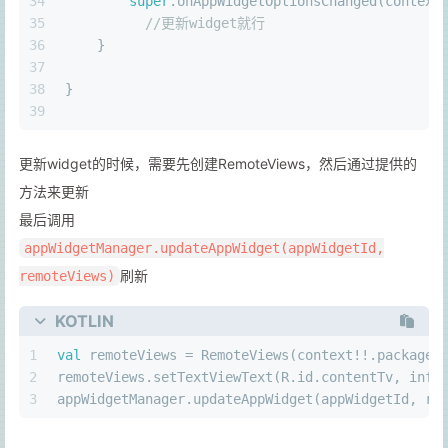
34
super
.onAppWidgetOptionsChanged(context
35
//更新widget就行
36
    }
37
38
}
39
更新widget的时候，需要先创建RemoteViews，然后通过提供的
方法来更新
最后调用
appWidgetManager.updateAppWidget(appWidgetId,
刷新
remoteViews)
KOTLIN
1
val
 remoteViews = RemoteViews(context!!.packageN
2
remoteViews.setTextViewText(R.id.contentTv, info
3
appWidgetManager.updateAppWidget(appWidgetId, re