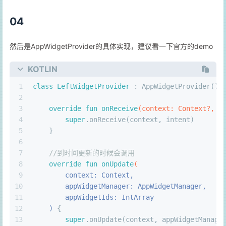
04
然后是AppWidgetProvider的具体实现，建议看一下官方的demo
KOTLIN
1
class
LeftWidgetProvider
 : 
AppWidgetProvider
() 
2
3
override
fun
onReceive
(context: 
Context
?, i
4
super
.onReceive(context, intent)
5
    }
6
7
//到时间更新的时候会调用
8
override
fun
onUpdate
(
9
        context: 
Context
,
10
        appWidgetManager: 
AppWidgetManager
,
11
        appWidgetIds: 
IntArray
12
    )
 {
13
super
.onUpdate(context, appWidgetManage