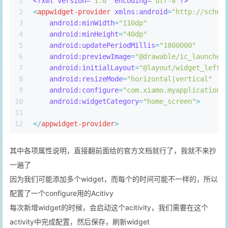
1
<?xml version=
"1.0"
 encoding=
"utf-8"
?>
2
<
appwidget-provider
xmlns:android
=
"http://schem
3
android:minWidth
=
"110dp"
4
android:minHeight
=
"40dp"
5
android:updatePeriodMillis
=
"1800000"
6
android:previewImage
=
"@drawable/ic_launcher
7
android:initialLayout
=
"@layout/widget_left_
8
android:resizeMode
=
"horizontal|vertical"
9
android:configure
=
"com.xiamo.myapplication.
10
android:widgetCategory
=
"home_screen"
>
11
12
</
appwidget-provider
>
其中各项属性说明，直接翻前面给的官方文档就行了，我就不来抄
一遍了
因为我们可能添加多个widget，而每个的时间可能不一样的，所以
配置了一个configure用的Acitivy
每次新增widget的时候，会启动这个acitivity，我们需要在这个
activity中完成配置，然后保存，刷新widget