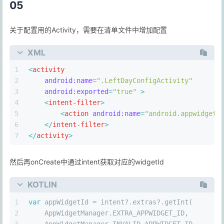
05
关于配置用的Activity，需要在清单文件中增加配置
XML
1
<
activity
2
android:name
=
".LeftDayConfigActivity"
3
android:exported
=
"true"
 >
4
<
intent-filter
>
5
<
action
android:name
=
"android.appwidget.
6
</
intent-filter
>
7
</
activity
>
然后再onCreate中通过intent获取对应的widgetId
KOTLIN
1
var
 appWidgetId = intent?.extras?.getInt(
2
    AppWidgetManager.EXTRA_APPWIDGET_ID,
3
    AppWidgetManager.INVALID_APPWIDGET_ID