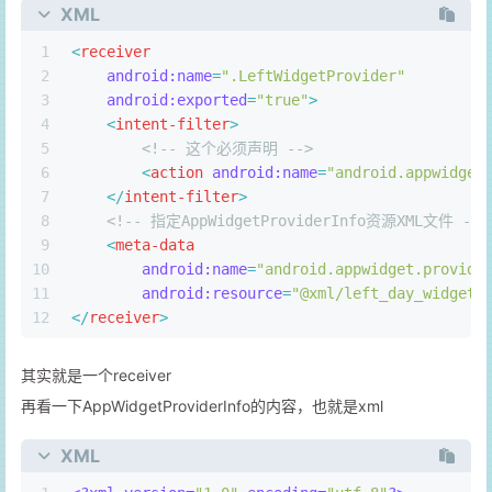
XML
1
<
receiver
2
android:name
=
".LeftWidgetProvider"
3
android:exported
=
"true"
>
4
<
intent-filter
>
5
<!-- 这个必须声明 -->
6
<
action
android:name
=
"android.appwidget
7
</
intent-filter
>
8
<!-- 指定AppWidgetProviderInfo资源XML文件 -->
9
<
meta-data
10
android:name
=
"android.appwidget.provide
11
android:resource
=
"@xml/left_day_widget_
12
</
receiver
>
其实就是一个receiver
再看一下AppWidgetProviderInfo的内容，也就是xml
XML