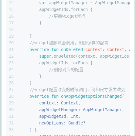
14
var
 appWidgetManager = AppWidgetManager
15
        appWidgetIds.forEach {
16
//更新widget就行
17
        }
18
19
    }
20
//widget被删除会调用，删除保存的配置
21
override
fun
onDeleted
(context: 
Context
, ap
22
super
.onDeleted(context, appWidgetIds)
23
        appWidgetIds.forEach {
24
//删除对应的配置
25
        }
26
    }
27
//widget配置改变的时候调用，例如尺寸发生改变
28
override
fun
onAppWidgetOptionsChanged
(
29
        context: 
Context
,
30
        appWidgetManager: 
AppWidgetManager
,
31
        appWidgetId: 
Int
,
32
        newOptions: 
Bundle
?
33
    )
 {