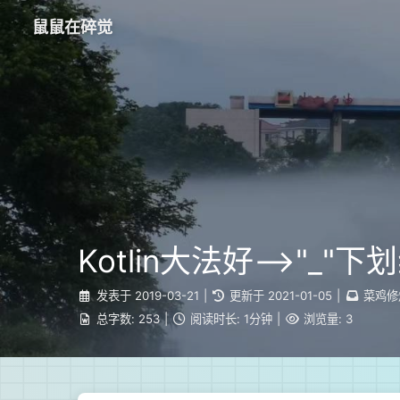
鼠鼠在碎觉
Kotlin大法好-->"_
发表于
2019-03-21
|
更新于
2021-01-05
|
菜鸡修
总字数:
253
|
阅读时长:
1分钟
|
浏览量:
3