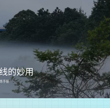
"下划线的妙用
炼手册