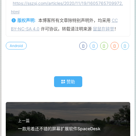
https://sszsj.com/articles/2020/11/19/1605765709972.
html
版权声明:
本博客所有文章除特别声明外，均采用
CC
BY-NC-SA 4.0
许可协议。转载请注明来源
鼠鼠在碎觉
！
Android
赞助
上一篇
一款用着还不错的屏幕扩展软件SpaceDesk