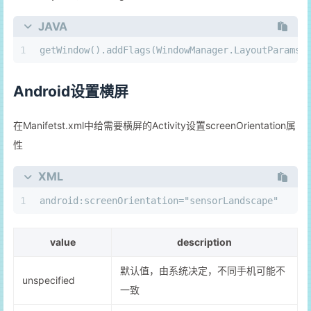
JAVA
1
getWindow().addFlags(WindowManager.LayoutParams.
Android设置横屏
在Manifetst.xml中给需要横屏的Activity设置screenOrientation属
性
XML
1
android:screenOrientation="sensorLandscape"
value
description
默认值，由系统决定，不同手机可能不
unspecified
一致