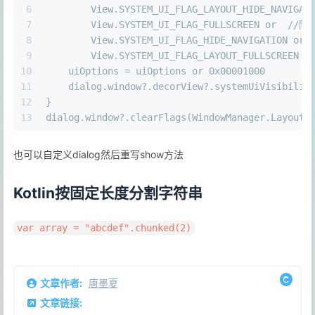
6
        View.SYSTEM_UI_FLAG_LAYOUT_HIDE_NAVIGA
7
        View.SYSTEM_UI_FLAG_FULLSCREEN or  /
8
        View.SYSTEM_UI_FLAG_HIDE_NAVIGATION or
9
        View.SYSTEM_UI_FLAG_LAYOUT_FULLSCREEN
10
    uiOptions = uiOptions or 0x00001000
11
    dialog.window?.decorView?.systemUiVisibilit
12
}
13
dialog.window?.clearFlags(WindowManager.LayoutP
也可以自定义dialog然后重写show方法
Kotlin按固定长度分割字符串
var array = "abcdef".chunked(2)
文章作者:
唐墨夏
文章链接: