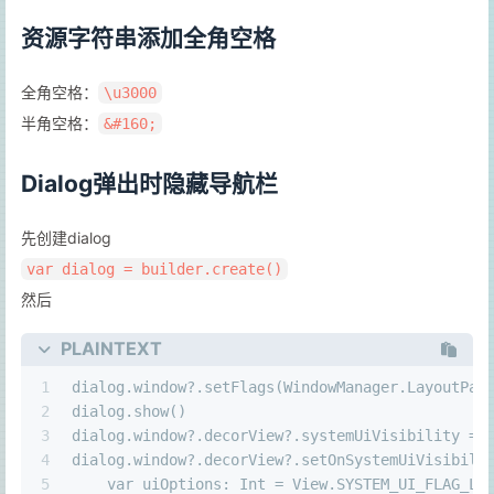
资源字符串添加全角空格
全角空格：
\u3000
半角空格：
&#160;
Dialog弹出时隐藏导航栏
先创建dialog
var dialog = builder.create()
然后
PLAINTEXT
1
dialog.window?.setFlags(WindowManager.LayoutPar
2
dialog.show()
3
dialog.window?.decorView?.systemUiVisibility = 
4
dialog.window?.decorView?.setOnSystemUiVisibili
5
    var uiOptions: Int = View.SYSTEM_UI_FLA