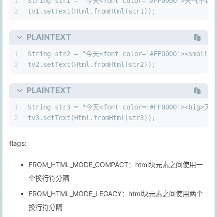
1
String str1 = "今天<font color='#FF0000'>天气不错<
2
tv1.setText(Html.fromHtml(str1));
PLAINTEXT
1
String str2 = "今天<font color='#FF0000'><small
2
tv2.setText(Html.fromHtml(str2));
PLAINTEXT
1
String str3 = "今天<font color='#FF0000'><big>天
2
tv3.setText(Html.fromHtml(str3));
flags:
FROM_HTML_MODE_COMPACT：html块元素之间使用一
个换行符分隔
FROM_HTML_MODE_LEGACY：html块元素之间使用两个
换行符分隔