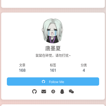
唐墨夏
鼠鼠在碎觉，请勿打扰~
文章
标签
分类
168
161
4
Follow Me