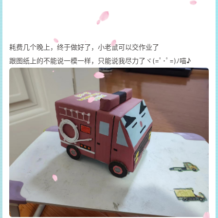
耗费几个晚上，终于做好了，小老鼠可以交作业了
跟图纸上的不能说一模一样，只能说我尽力了ヾ(=ﾟ･ﾟ=)ﾉ喵♪