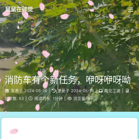
鼠鼠在碎觉
消防车有个新任务，咿呀咿呀呦
发表于
2024-05-16
|
更新于
2024-05-16
|
再见江湖
|
总字数:
53
|
阅读时长:
1分钟
|
浏览量:
4