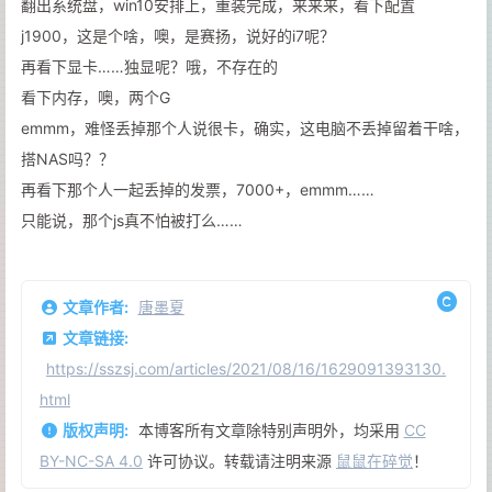
翻出系统盘，win10安排上，重装完成，来来来，看下配置
j1900，这是个啥，噢，是赛扬，说好的i7呢？
再看下显卡……独显呢？哦，不存在的
看下内存，噢，两个G
emmm，难怪丢掉那个人说很卡，确实，这电脑不丢掉留着干啥，
搭NAS吗？？
再看下那个人一起丢掉的发票，7000+，emmm……
只能说，那个js真不怕被打么……
文章作者:
唐墨夏
文章链接:
https://sszsj.com/articles/2021/08/16/1629091393130.
html
版权声明:
本博客所有文章除特别声明外，均采用
CC
BY-NC-SA 4.0
许可协议。转载请注明来源
鼠鼠在碎觉
！