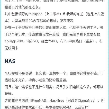
笔记本（10年前的acer，我给换了8G内存和固态）和surface还在
服役，其他的都在吃灰。
其中包括领导的thinkpad（上古版本）和我姐的东芝（也是上古版
本），基本都是2G内存500的机械，吃灰吃灰
还有一个是我妈捡回来的组装山寨笔记本，也就是今天的主角，关
于这个笔记本，传奇故事我放在最后，我们先简单看下主要参数
cpu是j1900，内存2G，硬盘250G，有RJ54网线口（重点），有
无线网卡
NAS
NAS是啥不用多说，其实我一直想整一个，白群晖这种是不错，可
惜钱包不允许，毕竟小老鼠的奶粉最重要。
而且，这个需求也不是什么刚需，况且手头旧电脑这么多，都可以
玩玩。
之前我也考虑过用FreeNAS，Nas4free（已改名XigmaNas），但
是这些对硬件要求都不低，基本都要8GRAM，无奈告辞