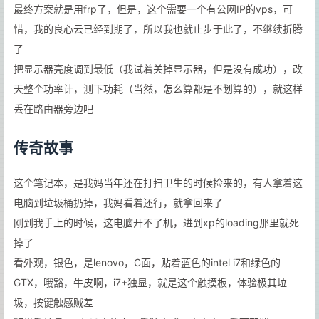
最终方案就是用frp了，但是，这个需要一个有公网IP的vps，可
惜，我的良心云已经到期了，所以我也就止步于此了，不继续折腾
了
把显示器亮度调到最低（我试着关掉显示器，但是没有成功），改
天整个功率计，测下功耗（当然，怎么算都是不划算的），就这样
丢在路由器旁边吧
传奇故事
这个笔记本，是我妈当年还在打扫卫生的时候捡来的，有人拿着这
电脑到垃圾桶扔掉，我妈看着还行，就拿回来了
刚到我手上的时候，这电脑开不了机，进到xp的loading那里就死
掉了
看外观，银色，是lenovo，C面，贴着蓝色的intel i7和绿色的
GTX，哦豁，牛皮啊，i7+独显，就是这个触摸板，体验极其垃
圾，按键触感贼差