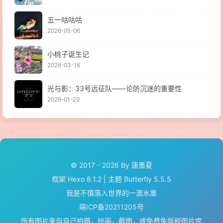
五一咕咕咕
2026-05-06
小桃子诞生记
2026-03-16
光与影：33号远征队——论防沉迷的重要性
2026-01-23
© 2017 - 2026 By 唐墨夏
框架
Hexo 8.1.2
|
主题
Butterfly 5.5.5
我是不慎落入世界的一滴水墨
萌ICP备20211205号
所有图片来自自己拍摄，绘画，截图，或
免费免版税图片库