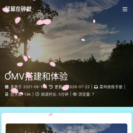
鼠鼠在碎觉
OMV搭建和体验
发表于
2021-08-16
|
更新于
2026-07-22
|
菜鸡修炼手册
|
总字数:
1.9k
|
阅读时长:
5分钟
|
浏览量:
7