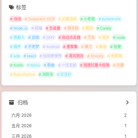
标签
# 诗词
# Tesseract-OCR
# 云裳羽衣
# 小老鼠
# butterknife
# Node.Js
# 前端
# 负能量
# 随手拍
# 整活
# Caddy
# 夜勤人
# 总结
# OMV
# 自动点击器
# 汽车
# 闲岁
# node
# 插件
# 不老梦
# Android
# 墨黎集
# 魔方
# 解谜
# 信使
# adb
# react
# 仙剑奇侠传
# 清风明月
# Shopify
# 电饭锅
# Kotlin
# Mailu
# 歌曲
# 一往无前
# 钱德拉塞卡极限
# 乐趣
# ReactNative
# 消防车
# 红豆杉
归档
六月 2026
2
五月 2026
1
三月 2026
1