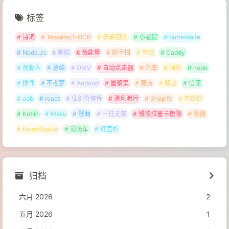
标签
# 诗词
# Tesseract-OCR
# 云裳羽衣
# 小老鼠
# butterknife
# Node.Js
# 前端
# 负能量
# 随手拍
# 整活
# Caddy
# 夜勤人
# 总结
# OMV
# 自动点击器
# 汽车
# 闲岁
# node
# 插件
# 不老梦
# Android
# 墨黎集
# 魔方
# 解谜
# 信使
# adb
# react
# 仙剑奇侠传
# 清风明月
# Shopify
# 电饭锅
# Kotlin
# Mailu
# 歌曲
# 一往无前
# 钱德拉塞卡极限
# 乐趣
# ReactNative
# 消防车
# 红豆杉
归档
六月 2026
2
五月 2026
1