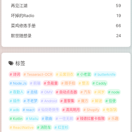
再见江湖
59
坏掉的Radio
19
菜鸡修炼手册
66
默世随想录
24
标签
# 诗词
# Tesseract-OCR
# 云裳羽衣
# 小老鼠
# butterknife
# Node.Js
# 前端
# 负能量
# 随手拍
# 整活
# Caddy
# 夜勤人
# 总结
# OMV
# 自动点击器
# 汽车
# 闲岁
# node
# 插件
# 不老梦
# Android
# 墨黎集
# 魔方
# 解谜
# 信使
# adb
# react
# 仙剑奇侠传
# 清风明月
# Shopify
# 电饭锅
# Kotlin
# Mailu
# 歌曲
# 一往无前
# 钱德拉塞卡极限
# 乐趣
# ReactNative
# 消防车
# 红豆杉