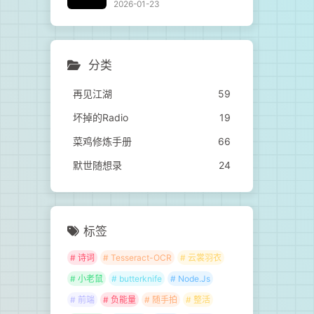
2026-01-23
分类
再见江湖
59
坏掉的Radio
19
菜鸡修炼手册
66
默世随想录
24
标签
# 诗词
# Tesseract-OCR
# 云裳羽衣
# 小老鼠
# butterknife
# Node.Js
# 前端
# 负能量
# 随手拍
# 整活