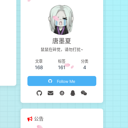
唐墨夏
鼠鼠在碎觉，请勿打扰~
文章
标签
分类
168
161
4
Follow Me
公告