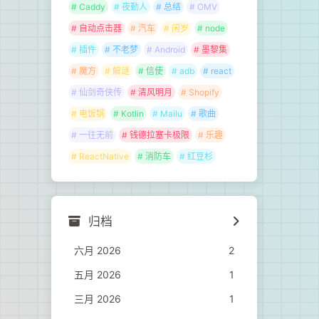
# Caddy
# 夜勤人
# 总结
# OMV
# 自动点击器
# 汽车
# 闲岁
# node
# 插件
# 不老梦
# Android
# 墨黎集
# 魔方
# 解谜
# 信使
# adb
# react
# 仙剑奇侠传
# 清风明月
# Shopify
# 电饭锅
# Kotlin
# Mailu
# 歌曲
# 一往无前
# 钱德拉塞卡极限
# 乐趣
# ReactNative
# 消防车
# 红豆杉
归档
六月 2026
2
五月 2026
1
三月 2026
1