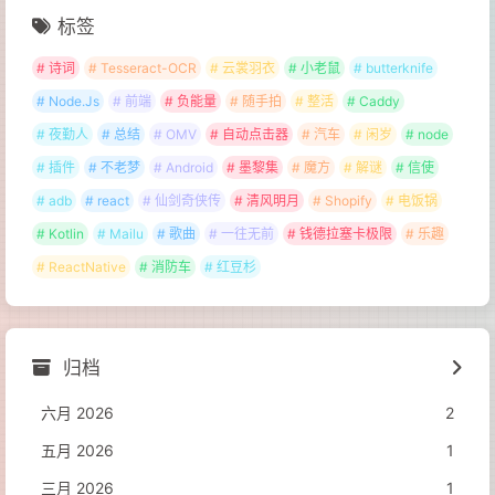
标签
# 诗词
# Tesseract-OCR
# 云裳羽衣
# 小老鼠
# butterknife
# Node.Js
# 前端
# 负能量
# 随手拍
# 整活
# Caddy
# 夜勤人
# 总结
# OMV
# 自动点击器
# 汽车
# 闲岁
# node
# 插件
# 不老梦
# Android
# 墨黎集
# 魔方
# 解谜
# 信使
# adb
# react
# 仙剑奇侠传
# 清风明月
# Shopify
# 电饭锅
# Kotlin
# Mailu
# 歌曲
# 一往无前
# 钱德拉塞卡极限
# 乐趣
# ReactNative
# 消防车
# 红豆杉
归档
六月 2026
2
五月 2026
1
三月 2026
1