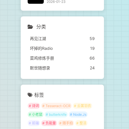
2026-01-23
分类
再见江湖
59
坏掉的Radio
19
菜鸡修炼手册
66
默世随想录
24
标签
# 诗词
# Tesseract-OCR
# 云裳羽衣
# 小老鼠
# butterknife
# Node.Js
# 前端
# 负能量
# 随手拍
# 整活