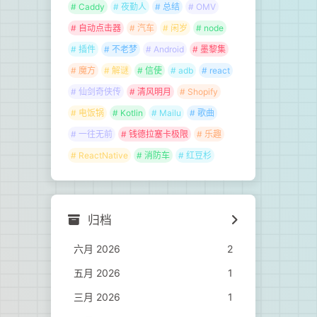
# Caddy
# 夜勤人
# 总结
# OMV
# 自动点击器
# 汽车
# 闲岁
# node
# 插件
# 不老梦
# Android
# 墨黎集
# 魔方
# 解谜
# 信使
# adb
# react
# 仙剑奇侠传
# 清风明月
# Shopify
# 电饭锅
# Kotlin
# Mailu
# 歌曲
# 一往无前
# 钱德拉塞卡极限
# 乐趣
# ReactNative
# 消防车
# 红豆杉
归档
六月 2026
2
五月 2026
1
三月 2026
1