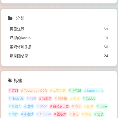
分类
再见江湖
59
坏掉的Radio
19
菜鸡修炼手册
66
默世随想录
24
标签
# 诗词
# Tesseract-OCR
# 云裳羽衣
# 小老鼠
# butterknife
# Node.Js
# 前端
# 负能量
# 随手拍
# 整活
# Caddy
# 夜勤人
# 总结
# OMV
# 自动点击器
# 汽车
# 闲岁
# node
# 插件
# 不老梦
# Android
# 墨黎集
# 魔方
# 解谜
# 信使