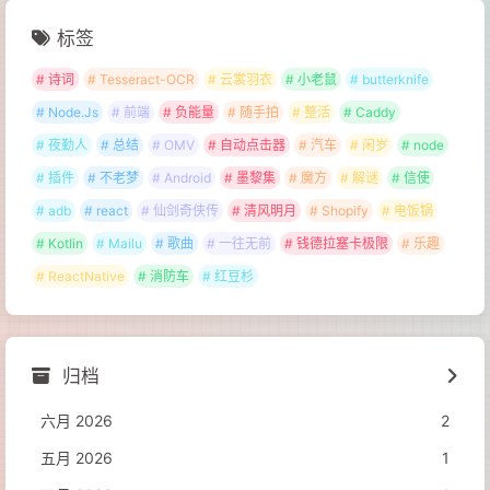
标签
# 诗词
# Tesseract-OCR
# 云裳羽衣
# 小老鼠
# butterknife
# Node.Js
# 前端
# 负能量
# 随手拍
# 整活
# Caddy
# 夜勤人
# 总结
# OMV
# 自动点击器
# 汽车
# 闲岁
# node
# 插件
# 不老梦
# Android
# 墨黎集
# 魔方
# 解谜
# 信使
# adb
# react
# 仙剑奇侠传
# 清风明月
# Shopify
# 电饭锅
# Kotlin
# Mailu
# 歌曲
# 一往无前
# 钱德拉塞卡极限
# 乐趣
# ReactNative
# 消防车
# 红豆杉
归档
六月 2026
2
五月 2026
1