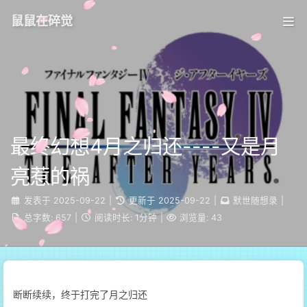
鼠鼠在碎觉
最终幻想4月之归还----又是月
亮惹的祸
发表于
2025-09-22
|
更新于
2025-09-22
|
默世随想录
|
总字数:
657
|
阅读时长:
1分钟
|
浏览量:
43
断断续续，终于打完了月之归还