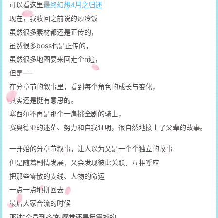
可以看这里
最终幻想4月之归还
现在，我收回之前说的炒冷饭
虽然很多素材都还是正传的，
虽然很多boss也是正传的，
虽然很多地图要来回走个n遍，
但是—-
在分章节的叙事里，看到每个角色的成长与变化，
其实还是挺有意思的。
塞西尔不再是那个一肩挑全剧的骑士，
赛奥德亚的迷茫、努力和自我证明，很自然地接上了父辈的故事。
一开始的分章节叙事，让人以为又是一个个独立的故事
但是随着剧情发展，又会发现彼此关联，互相呼应
把那些零散的支线、人物的命运
一点一点地拼回去
最后大家合流的时候
那种“全员到齐”的感觉还是挺震撼的