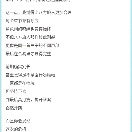
这一点，我觉得比八方旅人更加合理
每个章节都有呼应
角色间的羁绊也贯穿始终
不像八方旅人那样彼此割裂
更像是同一首曲子的不同声部
最后在合奏里才显得完整
前期确实冗长
甚至觉得是不是强行凑篇幅
一直都是在挖坑
但坚持下去
到最后真月篇，揭开答案
豁然开朗
而且你会发现
这次的危机