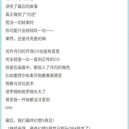
讲完了最后的故事
真正做到了“归还”
而当一切结束时
你可能只会轻轻叹一句——
果然，还是月亮惹的祸
另外月归的开场CG也挺有意思
完全就是一比一复刻正传的CG
但是在画面中，都加入了月归的角色
比如塞西尔和柔莎抱着赛奥德亚
杨教乌苏拉武术
波罗姆和帕罗姆长大了
甚至我一开始都没注意到
hhh
最后，我们最终幻想5再见！
（继续画饼，最终幻想5感觉只能玩GBA版本了）