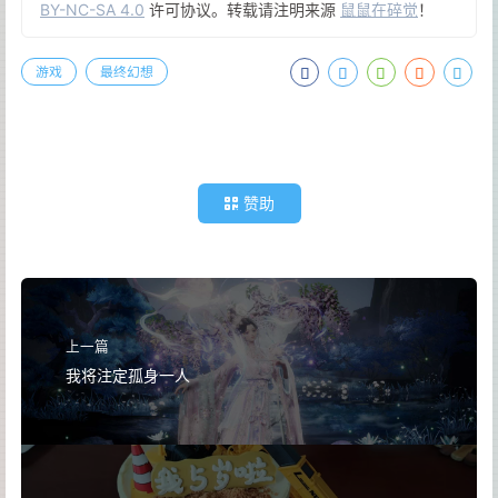
BY-NC-SA 4.0
许可协议。转载请注明来源
鼠鼠在碎觉
！
游戏
最终幻想
赞助
上一篇
我将注定孤身一人